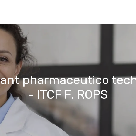
ccueil
Internat
Infos utiles
Valeurs
Actualités
tant pharmaceutico tec
- ITCF F. ROPS