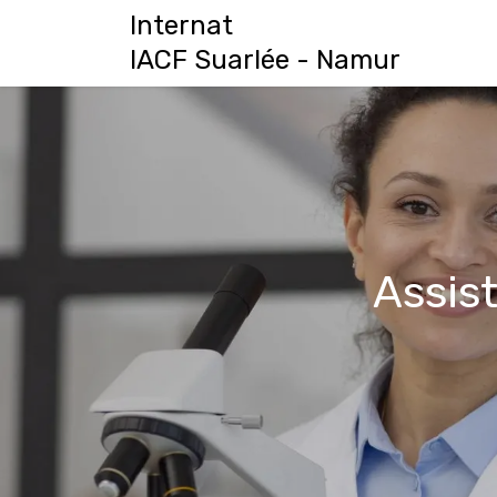
Se rendre au contenu
Internat
A
IACF Suarlé​e - Namur
Assis