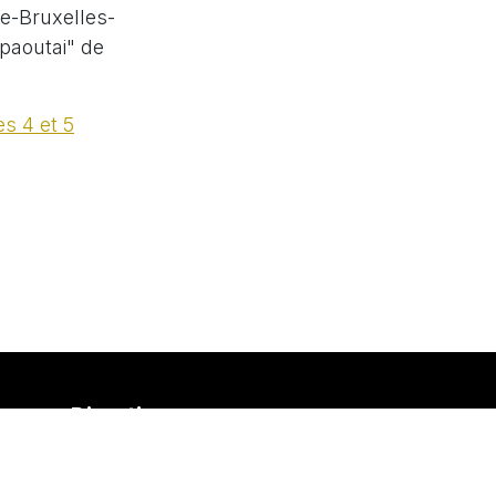
e-Bruxelles-
apaoutai" de
s 4 et 5
Direction
M. Benoît BOUTET
Tel :
081/56.83.84