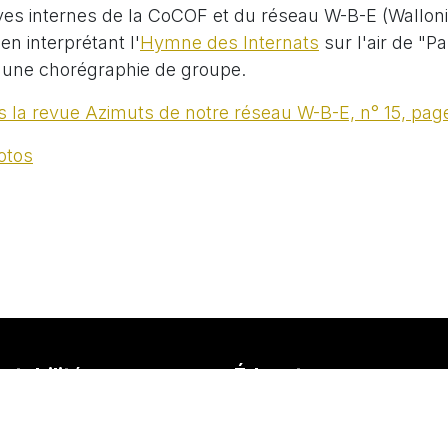
ves internes de la CoCOF et du réseau W-B-E (Walloni
n interprétant l'
Hymne des Internats
sur l'air de "P
une chorégraphie de groupe.
s la revue Azimuts de notre réseau W-B-E, n° 15, page
otos
tabilité
Éducateurs
 Patricia BAUDELET
Tel :
081/56.83.84
081/56.83.84
absence@iacfsuarlee.be