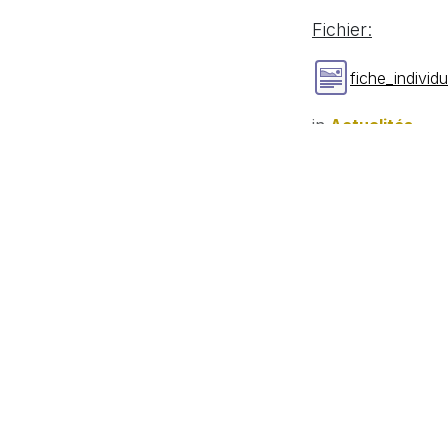
Fichier:
fiche_indivi
in
Actualités
Comp
MME.
Tel :
co