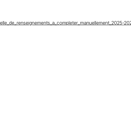
duelle_de_renseignements_a_completer_manuellement_2025-20
tabilité
Éducateurs
 Patricia BAUDELET
Tel :
081/56.83.84
081/56.83.84
absence@iacfsuarlee.be
mptabilite@iacfsuarlee.be